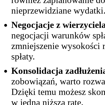
nieprzewidziane​ wydatki
Negocjacje z wierzyciel
negocjacji​ warunków spła
zmniejszenie wysokości ‍
spłaty.
Konsolidacja zadłużeni
⁢zobowiązań, warto ​rozwa
‍Dzięki temu możesz sko
w⁢ jedną ⁢niższą ratę.