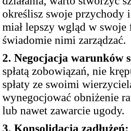
działania, warto stworzyć 
określisz swoje przychody i
miał ⁢lepszy⁤ wgląd w swoje⁢ f
świadomie nimi zarządzać.
2. Negocjacja warunków s
spłatą zobowiązań, nie krę
⁢spłaty⁤ ze swoimi wierzycie
‌wynegocjować obniżenie rat
lub nawet​ zawarcie ugody.
3. Konsolidacja zadłużeń: