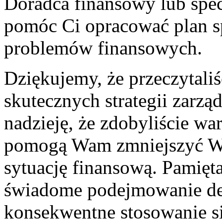
Doradca ‌finansowy lub spe
pomóc Ci opracować plan sp
⁤problemów finansowych.
Dziękujemy, że przeczytaliśc
skutecznych strategii zarz
nadzieję, że ‌zdobyliście w
⁢pomogą Wam⁣ zmniejszyć W
⁤sytuację finansową. Pamięt
świadome podejmowanie dec
konsekwentne stosowanie się