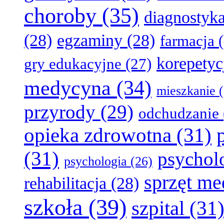
choroby
(35)
diagnostyk
(28)
egzaminy
(28)
farmacja
(
korepetyc
gry edukacyjne
(27)
medycyna
(34)
mieszkanie
(
przyrody
(29)
odchudzanie
opieka zdrowotna
(31)
(31)
psychol
psychologia
(26)
sprzęt m
rehabilitacja
(28)
szkoła
(39)
szpital
(31